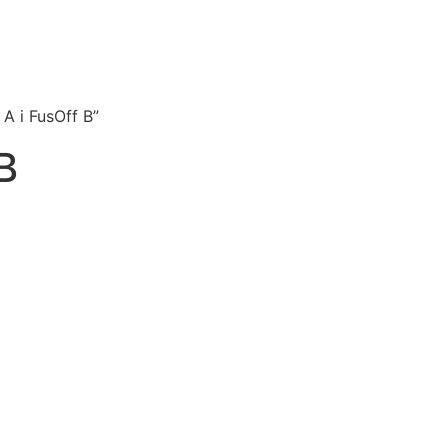
A i FusOff B”
B