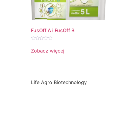
FusOff A i FusOff B
Oceniono
0
Zobacz więcej
na
5
Life Agro Biotechnology