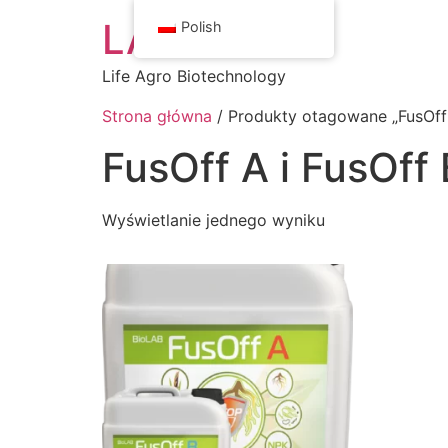
LAB Center
Polish
Life Agro Biotechnology
Strona główna
/ Produkty otagowane „FusOff 
FusOff A i FusOff 
Wyświetlanie jednego wyniku