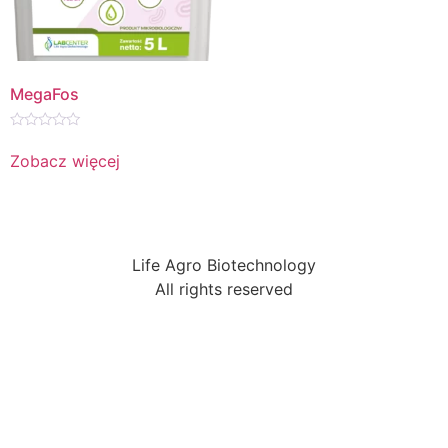
MegaFos
Oceniono
0
Zobacz więcej
na
5
Life Agro Biotechnology
All rights reserved