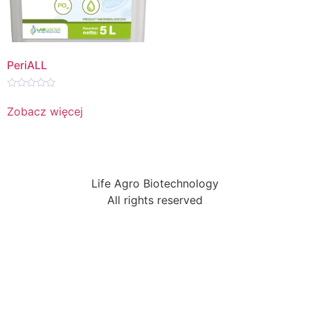
PeriALL
Oceniono
0
Zobacz więcej
na
5
Life Agro Biotechnology
All rights reserved