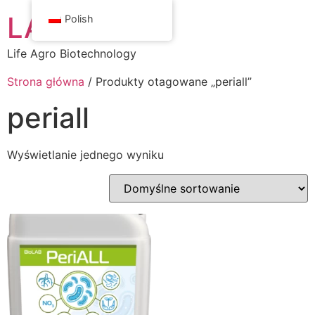
LAB Center
Polish
Life Agro Biotechnology
Strona główna
/ Produkty otagowane „periall”
periall
Wyświetlanie jednego wyniku